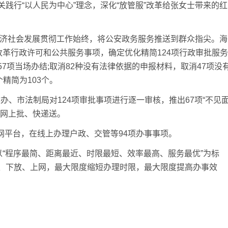
行“以人民为中心”理念，深化“放管服”改革给张女士带来的红
济社会发展贯彻工作始终，将公安政务服务推送到群众指尖。海
改革行政许可和公共服务事项，确定优化精简124项行政审批服务
7项当场办结;取消82种没有法律依据的申报材料，取消47项没
精简为103个。
办、市法制局对124项审批事项进行逐一审核，推出67项“不见
现网上批、快递送。
网平台，在线上办理户政、交管等94项办事事项。
“程序最简、距离最近、时限最短、效率最高、服务最优”为标
、下放、上网，最大限度缩短办理时限，最大限度提高办事效