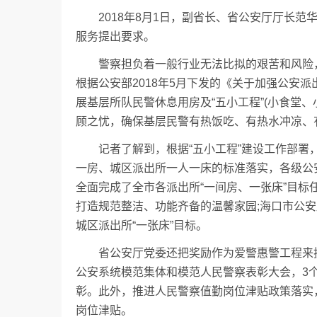
2018年8月1日，副省长、省公安厅厅长范
服务提出要求。
警察担负着一般行业无法比拟的艰苦和风险，
根据公安部2018年5月下发的《关于加强公安
展基层所队民警休息用房及“五小工程”(小食堂
顾之忧，确保基层民警有热饭吃、有热水冲凉、
记者了解到，根据“五小工程”建设工作部署，
一房、城区派出所一人一床的标准落实，各级公
全面完成了全市各派出所“一间房、一张床”目
打造规范整洁、功能齐备的温馨家园;海口市公
城区派出所“一张床”目标。
省公安厅党委还把奖励作为爱警惠警工程来抓，
公安系统模范集体和模范人民警察表彰大会，3个
彰。此外，推进人民警察值勤岗位津贴政策落实，
岗位津贴。