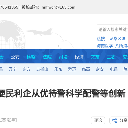
6541355 | 投稿邮箱：hnffwcn@163.com
热搜 :
龙华区法
海南医学
八所海
会
公安
检察
法院
司法
经济
文旅
三农
交
昌
万宁
东方
五指山
乐东
澄迈
临高
定安
屯昌
陵
便民利企从优待警科学配警等创新
：张英 张星】
评论
分享