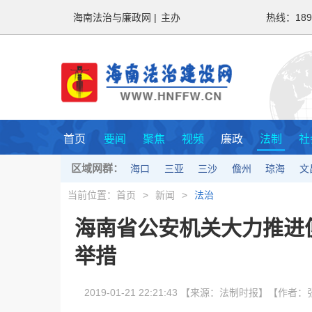
海南法治与廉政网 |
主办
热线：1897
首页
要闻
聚焦
视频
廉政
法制
社
区域网群：
海口
三亚
三沙
儋州
琼海
文
当前位置：
首页
>
新闻
>
法治
海南省公安机关大力推进
举措
2019-01-21 22:21:43 【来源：法制时报】【作者