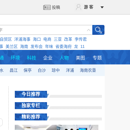
游 客
投稿
自贸区
洋浦海事
海口
电商
三亚
改革
李传君
事
美兰区
海南
发布会
年味
省委海府
龙
11
通
环境
科技
企业
人物
美图
专题
水
昌江
保亭
白沙
琼中
洋浦
海南农垦
今日推荐
独家专栏
精彩推荐