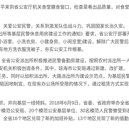
华平来到省公安厅机关食堂膳食窗口，检查菜肴出品质量，对食
关爱公安民警，关系到激发队伍战斗力、巩固国家长治久安。
派出所等基层民警休息用房建设工作的通知》要求，省公安厅部署
、小浴室、小洗衣房、小健身房、小阅览室)建设，解除广大民警后
有地方洗衣服洗被子，夯实公安工作根基。
全省公安派出所积极推进民警备勤房建设，按照农村派出所一
安机关积极创造条件，其中，琼海市公安局通过新建、改扩建，
标任务，同时以加积派出所、大路派出所为建设示范点，为基层民
安局因地制宜，在现有办公场所受限的情况下，通过租赁方式实现
并向基层一线倾斜。2018年6月9日，省委、省政府举办全
模范公安局、20个模范公安基层单位、30名模范人民警察受到
全省16个地区兑现了新的加班补贴，13个地区兑现了新的值勤